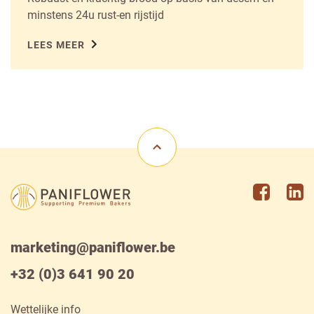
minstens 24u rust-en rijstijd
LEES MEER
Ga naar het begin van de pagin
La Lorraine Bakery Group
Faceboo
Li
marketing@paniflower.be
+32 (0)3 641 90 20
Wettelijke info