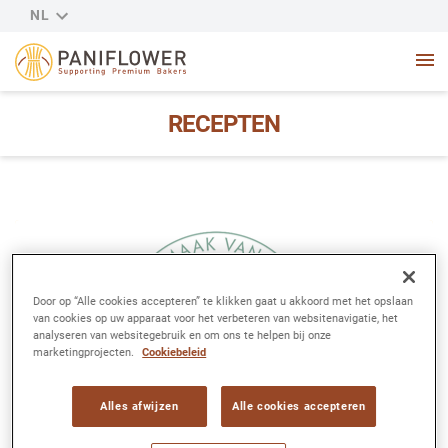
NL
Selecteer je land
La Lorraine Bakery Group
Me
RECEPTEN
Door op “Alle cookies accepteren” te klikken gaat u akkoord met het opslaan
van cookies op uw apparaat voor het verbeteren van websitenavigatie, het
analyseren van websitegebruik en om ons te helpen bij onze
marketingprojecten.
Cookiebeleid
Alles afwijzen
Alle cookies accepteren